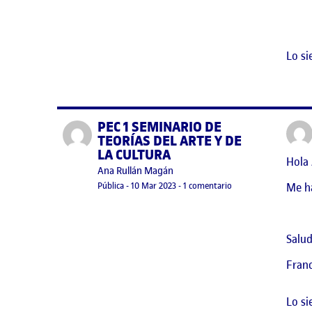
Lo si
PEC 1 SEMINARIO DE
Publicado por
TEORÍAS DEL ARTE Y DE
LA CULTURA
Hola
Publicado por
Ana Rullán Magán
Visibilidad:
Fecha de publicación
en PEC 1 SEMINARIO 
Me h
Pública
-
10 Mar 2023
-
1 comentario
Salud
Fran
Lo si