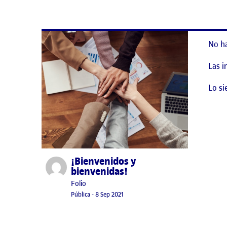
No h
Las i
Lo si
¡Bienvenidos y
Publicado por
bienvenidas!
Publicado por
Folio
Visibilidad:
Fecha de publicación
15 septiembre, 2022 3:41 pm
Pública
-
8 Sep 2021