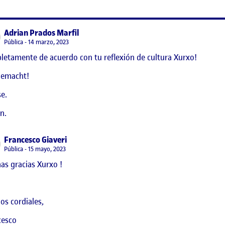
says:
Adrian Prados Marfil
Visibilidad:
Pública
14 marzo, 2023
etamente de acuerdo con tu reflexión de cultura Xurxo!
s estudios culturales y el arte pop
gemacht!
e.
n.
says:
Francesco Giaveri
Visibilidad:
Pública
15 mayo, 2023
s gracias Xurxo !
os cordiales,
cesco