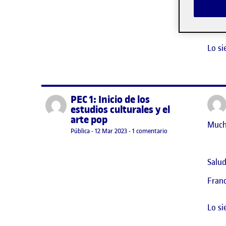
Salud
Fran
Lo si
PEC 1: Inicio de los
Publicado por
estudios culturales y el
arte pop
Mucha
Visibilidad:
Fecha de publicación
12 marzo, 2023 7:22 pm
en PEC 1: Inicio de los
Pública
-
12 Mar 2023
-
1 comentario
Salud
Fran
Lo si