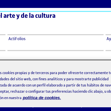
 arte y de la cultura
ActiFolios
Ay
says:
Francesco Giaveri
os
cookies
propias y de terceros para poder ofrecerte correctamente t
Visibilidad:
Pública
31 marzo, 2023
dades del sitio web, con fines analíticos y para mostrarte publicidad
cto Sonia, recibido,
zada de acuerdo con un perfil elaborado a partir de tus hábitos de na
ura. Presentación
eptar, rechazar o configurar tus preferencias haciendo clic abajo, u 
as gracias!
ón en nuestra
política de cookies.