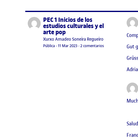
PEC 1 Inicios de los
Publicado por
estudios culturales y el
arte pop
Compl
Publicado por
Xurxo Amadeo Soneira Regueiro
Visibilidad:
Fecha de publicación
en PEC 1 Inicios de lo
Gut 
Pública
-
11 Mar 2023
-
2 comentarios
Grüss
Adria
Mucha
Salud
Fran