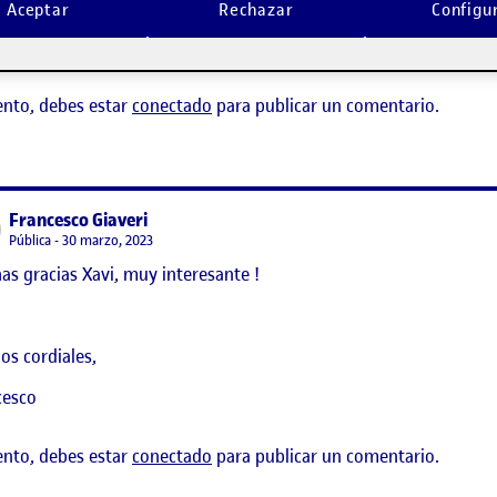
os cordiales,
Aceptar
Rechazar
Configu
cesco
ento, debes estar
conectado
para publicar un comentario.
says:
Francesco Giaveri
Visibilidad:
Pública
30 marzo, 2023
s gracias Xavi, muy interesante !
 estudios culturales y el arte pop
os cordiales,
cesco
ento, debes estar
conectado
para publicar un comentario.