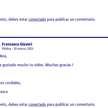
ento, debes estar
conectado
para publicar un comentario.
says:
Francesco Giaveri
Visibilidad:
Pública
30 marzo, 2023
 Ana,
DE TEORÍAS DEL ARTE Y DE LA CULTURA
a gustado mucho tu vídeo. Muchas gracias !
os cordiales,
cesco
ento, debes estar
conectado
para publicar un comentario.