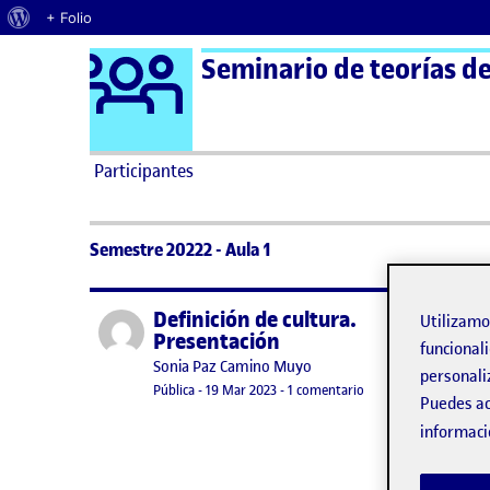
Acerca de WordPress
+ Folio
Logo Ágora
Seminario de teorías del
Saltar al contenido
Participantes
Semestre 20222 - Aula 1
Definición de cultura.
Publicado por
Utilizam
Presentación
funcionali
Publicado por
Sonia Paz Camino Muyo
Perfe
personali
Visibilidad:
Fecha de publicación
en Definición de cult
Pública
-
19 Mar 2023
-
1 comentario
Puedes ac
much
informaci