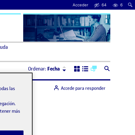
Acceder
64
6
uda
Ordenar:
Descendente
Ordenar:
Fecha
Accede para responder
odas las
vegación.
obtener más